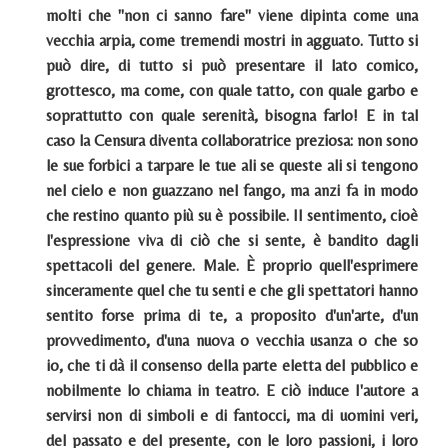
molti che "non ci sanno fare" viene dipinta come una
vecchia arpia, come tremendi mostri in agguato.
Tutto si
può dire, di tutto si può presentare il lato comico,
grottesco, ma come, con quale tatto, con quale garbo e
soprattutto con quale serenità, bisogna farlo! E in tal
caso la Censura diventa collaboratrice preziosa: non sono
le sue forbici a tarpare le tue ali se queste ali si tengono
nel cielo e non guazzano nel fango, ma anzi fa in modo
che restino quanto più su è possibile. Il sentimento, cioè
l'espressione viva di ciò che si sente, è bandito dagli
spettacoli del genere. Male. È proprio quell'esprimere
sinceramente quel che tu senti e che gli spettatori hanno
sentito forse prima di te, a proposito d'un'arte, d'un
provvedimento, d'una nuova o vecchia usanza o che so
io, che ti dà il consenso della parte eletta del pubblico e
nobilmente lo chiama in teatro. E ciò induce I'autore a
servirsi non di simboli e di fantocci, ma di uomini veri,
del passato e del presente, con le loro passioni, i loro