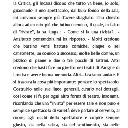
la Critica, gli Incassi dicono che tutto va bene, io solo,
guardando il mio spettacolo, dal buio fondo della sala,
mi convinco sempre più d'avere sbagliato. L'ho chiesto
allora ad un mio più che intimo nemico, il quale, in fatto
di "riviste", la sa lunga : - Come si fa una rivista? -
Anzitutto pensandola mi ha risposto. - Molti credono
che bastino venti battute comiche, cinque o sei
canzonette, un comico a successo, molte belle donne, un
pizzico di piume e due o tre pacchi di lustrini. Altri
credono che basti fare un giretto nei teatri di Parigi e di
Londra e avere buona memoria. Altri... Iasciamo andare. E
si trascura la cosa più importante: pensare lo spettacolo.
Costruirlo nelle sue linee generali, curarlo nei dettagii,
cosl come si fa per ogni altra forma di teatro, insomma,
ricordando che una "rivista" per essere tale e non puro e
semplice spettacolo di varietà deve parlare al cervello, al
cuore, agli occhi dello spettatore e colpire sempre
giusto, sia nella satira, sia nel sentimento, sia nelle