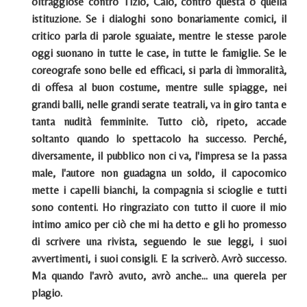
oltraggiose contro Tizio, Caio, contro questa o quella
istituzione. Se i dialoghi sono bonariamente comici, il
critico parla di parole sguaiate, mentre le stesse parole
oggi suonano in tutte le case, in tutte le famiglie. Se le
coreografe sono belle ed efficaci, si parla di ìmmoralità,
di offesa al buon costume, mentre sulle spiagge, nei
grandi balli, nelle grandi serate teatrali, va in giro tanta e
tanta nudità femminite. Tutto ciò, ripeto, accade
soltanto quando lo spettacolo ha successo. Perché,
diversamente, il pubblico non ci va, l'impresa se Ia passa
male, l'autore non guadagna un soldo, il capocomico
mette i capelli bianchi, la compagnia si scioglie e tutti
sono contenti. Ho ringraziato con tutto il cuore il mio
intimo amico per ciò che mi ha detto e gli ho promesso
di scrivere una rivista, seguendo le sue leggi, i suoi
avvertimenti, i suoi consigli. E la scriverò. Avrò successo.
Ma quando l'avrò avuto, avrò anche... una querela per
plagio.