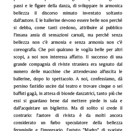
passi e le figure della danza, di sviluppare in armonica
bellezza il discorso mimato inventato soltanto
dall'autore. E le ballerine devono essere belle non perché
si debba, come tanti credono, attribuire al pubblico
l'insana ansia di sensazioni carnali, ma perché senza
bellezza non c'è armonia e senza armonia non c'è
coreografia. Che poi qualcuno le vogìia belle per altri
scopi, a noi non interessa affatto. II successo di una
grande compagnia di riviste straniera era segnato dal
numero delle macchine che attendevano all'uscita le
ballerine, dopo lo spettacolo. A noi, confessiamo, dà
persino fastidio uscire dal teatro e trovare cinque o sei
baffuti gagà, in attesa di bionde danzatrici, tanto più che
essi si guardano bene dal mettere piede in sala e
dall'acquistare un biglietto. Ma di solito si crede il
contrario: l'autore di rivista è da molti ancora
considerato un furbo speculatore della bellezza
fernminile e l'impresario, l'astuto "Madro" di svariate