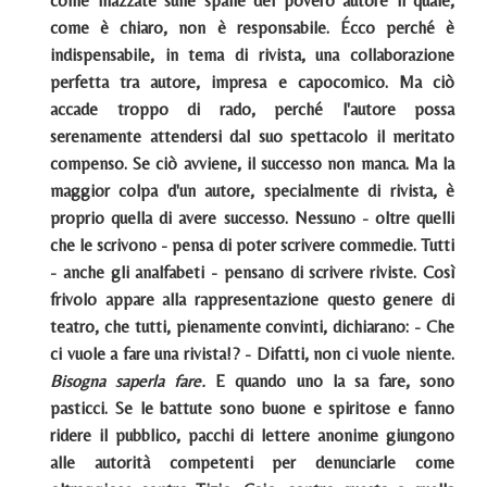
come mazzate sulle spalle del povero autore il quale,
come è chiaro, non è responsabile. Écco perché è
indispensabile, in tema di rivista, una collaborazione
perfetta tra autore, impresa e capocomico. Ma ciò
accade troppo di rado, perché l'autore possa
serenamente attendersi dal suo spettacolo il meritato
compenso. Se ciò avviene, il successo non manca. Ma la
maggior colpa d'un autore, specialmente di rivista, è
proprio quella di avere successo. Nessuno - oltre quelli
che le scrivono - pensa di poter scrivere commedie. Tutti
- anche gli analfabeti - pensano di scrivere riviste. Così
frivolo appare alla rappresentazione questo genere di
teatro, che tutti, pienamente convinti, dichiarano: - Che
ci vuole a fare una rivista!? - Difatti, non ci vuole niente.
Bisogna saperla fare.
E quando uno la sa fare, sono
pasticci. Se le battute sono buone e spiritose e fanno
ridere il pubblico, pacchi di lettere anonime giungono
alle autorità competenti per denunciarle come