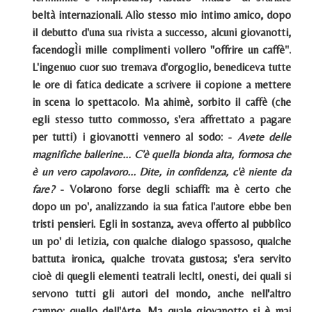
beltà internazionali. Alìo stesso mio intimo amico, dopo
il debutto d'una sua rivista a successo, alcuni giovanotti,
facendogÌi mille complimenti vollero "offrire un caffè".
L'ingenuo cuor suo tremava d'orgoglio, benediceva tutte
le ore di fatica dedicate a scrivere ii copione a mettere
in scena lo spettacolo. Ma ahimè, sorbito il caffè (che
egli stesso tutto commosso, s'era affrettato a pagare
per tutti) i giovanotti vennero al sodo: -
Avete delle
magnifiche ballerine... C'è quella bionda alta, formosa che
è un vero capolavoro... Dite, in confidenza, c'è niente da
fare?
- Volarono forse degli schiaffi: ma è certo che
dopo un po', analizzando ia sua fatica l'autore ebbe ben
tristi pensieri. Egli in sostanza, aveva offerto al pubblìco
un po' di Ietizia, con qualche dialogo spassoso, qualche
battuta ironica, qualche trovata gustosa; s'era servito
cioè di quegli elementi teatrali lecltl, onesti, dei quali si
servono tutti gli autori del mondo, anche nell'altro
campo: quello dell'Arte. Ma quale giovanotto si è mai