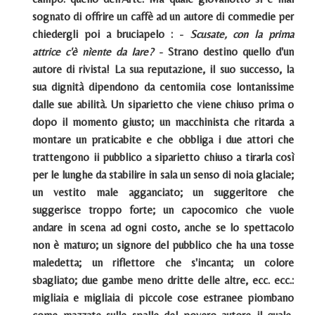
sognato di offrire un caffè ad un autore di commedie per
chiedergli poi a bruciapelo : -
Scusate, con la prima
attrice c'è nìente da Iare?
- Strano destino quello d'un
autore di rivista! La sua reputazione, il suo successo, la
sua dignità dipendono da centomiia cose lontanissime
dalle sue abilità. Un siparietto che viene chiuso prima o
dopo il momento giusto; un macchinista che ritarda a
montare un praticabite e che obbliga i due attori che
trattengono ii pubblico a siparietto chiuso a tirarla così
per le lunghe da stabilire in sala un senso di noia glaciale;
un vestito male agganciato; un suggeritore che
suggerisce troppo forte; un capocomico che vuole
andare in scena ad ogni costo, anche se lo spettacolo
non è maturo; un signore del pubblico che ha una tosse
maledetta; un riflettore che s'incanta; un colore
sbagliato; due gambe meno dritte delle altre, ecc. ecc.:
migliaia e migliaia di piccole cose estranee piombano