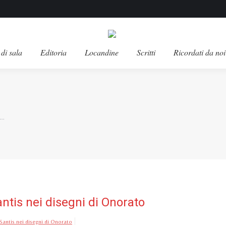
di sala
Editoria
Locandine
Scritti
Ricordati da noi
o…
ntis nei disegni di Onorato
Santis nei disegni di Onorato