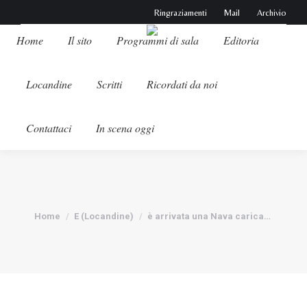
Ringraziamenti
Mail
Archivio
Home
Il sito
Programmi di sala
Editoria
Locandine
Scritti
Ricordati da noi
Contattaci
In scena oggi
Tu sei qui:
Home
E (Locandine)
è arrivata una Nava carica…