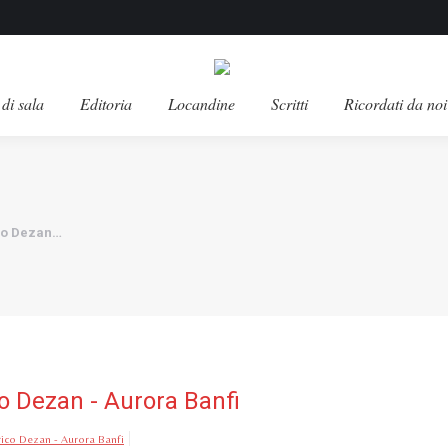
di sala
Editoria
Locandine
Scritti
Ricordati da noi
ico Dezan…
co Dezan - Aurora Banfi
rico Dezan - Aurora Banfi