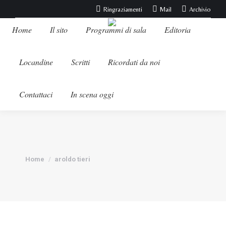
Ringraziamenti
Mail
Archivio
Home
Il sito
Programmi di sala
Editoria
Locandine
Scritti
Ricordati da noi
Contattaci
In scena oggi
Tu sei qui:
Home
aroldo tieri