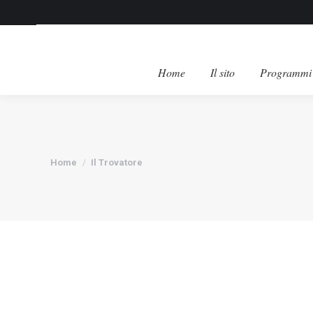
Home
Il sito
Programmi 
Tu sei qui:
Home
Il Trovatore