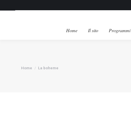
Home
Il sito
Programmi 
Tu sei qui:
Home
La boheme