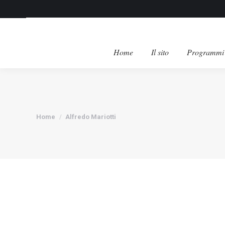
Home
Il sito
Programmi 
Tu sei qui:
Home
Alfredo Mariotti