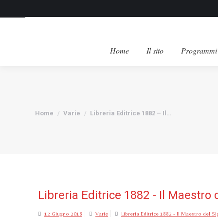
Home
Il sito
Programmi 
Tu sei qui:
Home
Varie
Libreria Editrice 1882 – Il…
Libreria Editrice 1882 - Il Maestro
12 Giugno 2018
Varie
Libreria Editrice 1882 - Il Maestro del S