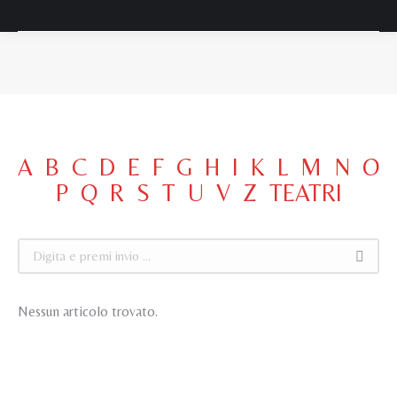
Tu sei qui:
A
B
C
D
E
F
G
H
I
K
L
M
N
O
P
Q
R
S
T
U
V
Z
TEATRI
Cerca:
Nessun articolo trovato.