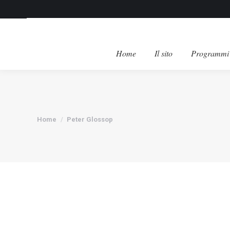
Home
Il sito
Programmi 
Tu sei qui:
Home
Peter Glossop