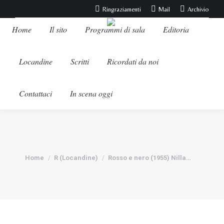
Ringraziamenti
Mail
Archivio
Home
Il sito
Programmi di sala
Editoria
Locandine
Scritti
Ricordati da noi
Contattaci
In scena oggi
Tu sei qui:
Home
R (Locandine)
Rosso e nero (1955) Nilla…