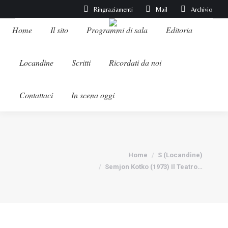
Ringraziamenti
Mail
Archivio
Home
Il sito
Programmi di sala
Editoria
Locandine
Scritti
Ricordati da noi
Contattaci
In scena oggi
Tu sei qui:
Home
S (Locandine)
Semjon Kotko (1973) Il Teatro…