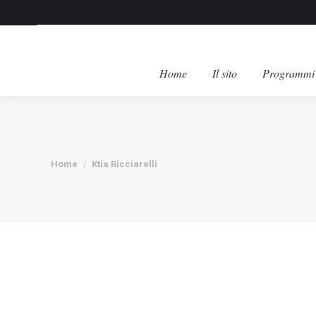
Home
Il sito
Programmi 
Tu sei qui:
Home
Ktia Ricciarelli