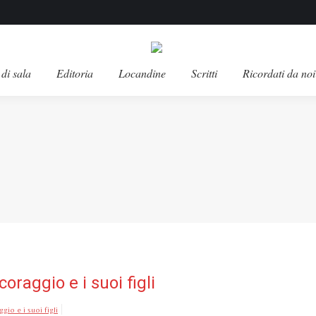
di sala
Editoria
Locandine
Scritti
Ricordati da noi
raggio e i suoi figli
io e i suoi figli