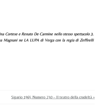
ina Cortese e Renato De Carmine nello stesso spettacolo 3.
 Magnani ne LA LUPA di Verga con la regia di Zeffirelli
Sipario 1965 Numero 230 – Il teatro della crudeltà »