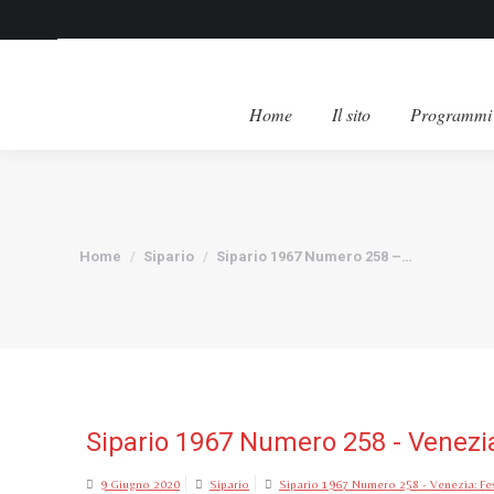
Home
Il sito
Programmi 
Tu sei qui:
Home
Sipario
Sipario 1967 Numero 258 –…
Sipario 1967 Numero 258 - Venezia
9 Giugno 2020
Sipario
Sipario 1967 Numero 258 - Venezia: Fes