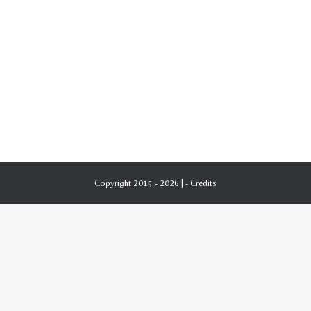
Filodrammatico a Torino
1926-1950
Di
Giordano Fenocchio
30 Maggio 2024
Da COMOEDIA – N. 6 – 15 Giugno 1928: Il Concorso
Nazionale Filodrammatico a Torino Galleria
fotografica: Redazione
Copyright 2015 - 2026 | -
Credits