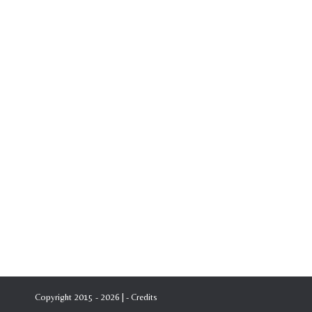
1965 Scenografia
1951-1975
Di
Giordano Fenocchio
20 Giugno 2024
Da SIPARIO N. 232/233 Agosto/Settembre 1965: Sce
Copyright 2015 - 2026 | -
Credits