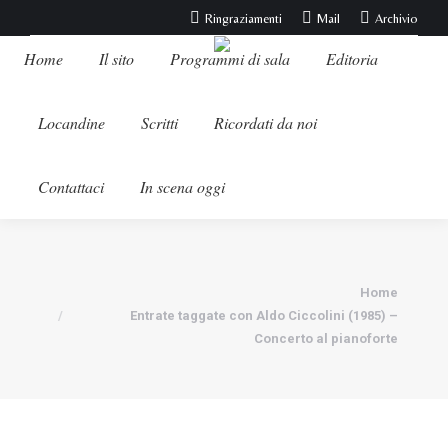
Ringraziamenti
Mail
Archivio
Home
Il sito
Programmi di sala
Editoria
Locandine
Scritti
Ricordati da noi
Contattaci
In scena oggi
Tu sei qui:
Home
Entrate taggate con Aldo Ciccolini (1985) –
Concerto al pianoforte