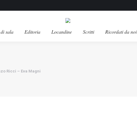
di sala
Editoria
Locandine
Scritti
Ricordati da noi
nzo Ricci – Eva Magni