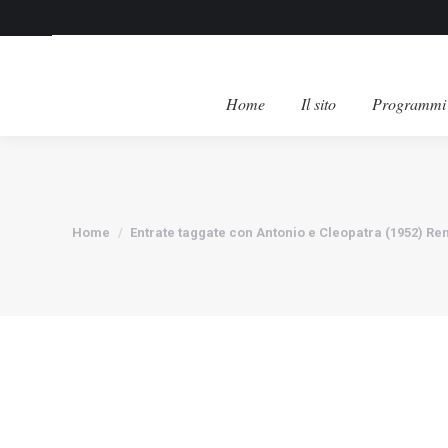
Home
Il sito
Programmi 
Tu sei qui:
Home
Entrate taggate con Antonio e Cleopatra (1952) Re