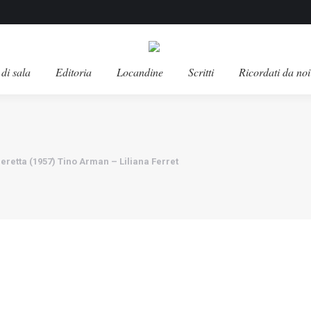
di sala
Editoria
Locandine
Scritti
Ricordati da noi
peretta (1957) Tino Arman – Liliana Ferret