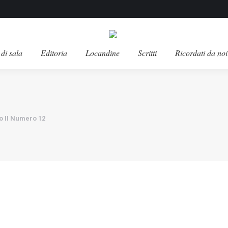
di sala
Editoria
Locandine
Scritti
Ricordati da noi
o II Numero 12