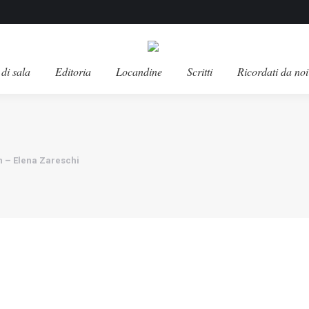
di sala
Editoria
Locandine
Scritti
Ricordati da noi
n – Elena Zareschi