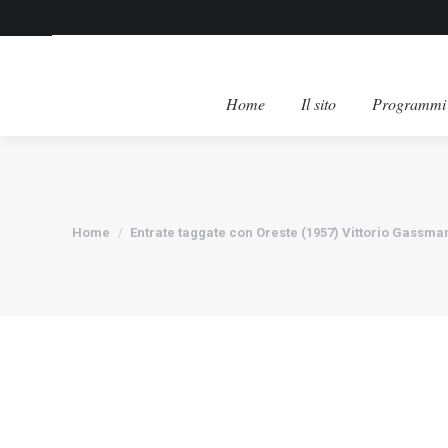
Home
Il sito
Programmi 
Tu sei qui:
Home
Entrate taggate con Oreste (1957) Vittorio Gassma