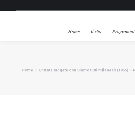
Home
Il sito
Programmi 
Tu sei qui:
Home
Entrate taggate con Siamo tutti milanesi! (1955) –