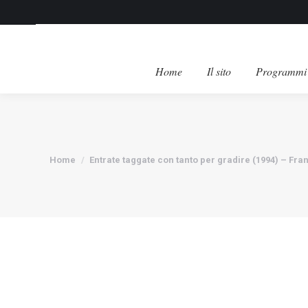
Home
Il sito
Programmi 
Tu sei qui:
Home
Entrate taggate con tanto per gradire (1994) – Fr