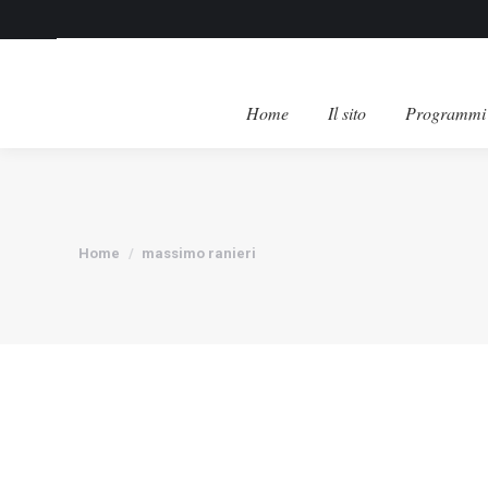
Home
Il sito
Programmi 
Tu sei qui:
Home
massimo ranieri