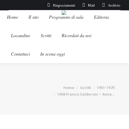
Ringraziamenti
Mail
Archivio
Home
Il sito
Programmi di sala
Editoria
Locandine
Scritti
Ricordati da noi
Contattaci
In scena oggi
Tu sei qui:
Home
Scritti
1951-1975
1958 Franco Calderoni – Anna…