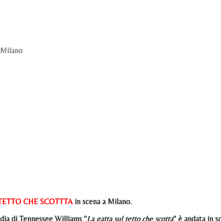
 Milano
 TETTO CHE SCOTTTA
in scena a Milano.
ia di Tennessee Williams "
La gatta sul tetto che scotta
" è andata in s