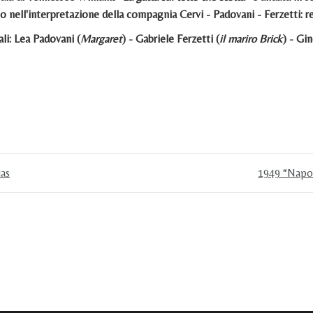
 nell'interpretazione della compagnia Cervi - Padovani - Ferzetti: r
ali: Lea Padovani (
Margaret
) - Gabriele Ferzetti (
il mariro Brick
) - Gin
ias
1949 “Napoli