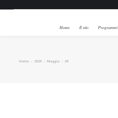
Home
Il sito
Programmi 
Tu sei qui:
Home
2020
Maggio
09