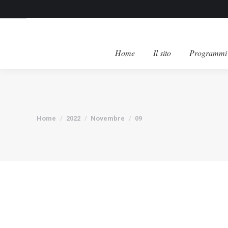
Home
Il sito
Programmi 
Tu sei qui:
Home
2022
Novembre
09