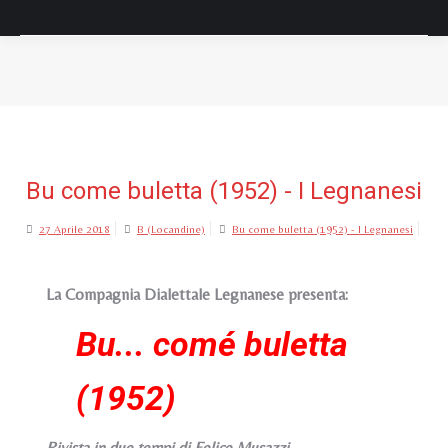
Tu sei qui:
Bu come buletta (1952) - I Legnanesi
27 Aprile 2018
B (Locandine)
Bu come buletta (1952) - I Legnanesi
La Compagnia Dialettale Legnanese presenta:
Bu... comé buletta
(1952)
Rivista in due tempi di Felice Musazzi