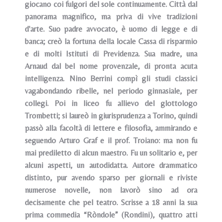
giocano coi fulgori del sole continuamente. Città dal
panorama magnifico, ma priva di vive tradizioni
d'arte. Suo padre avvocato, è uomo di legge e di
banca; creò la fortuna della locale Cassa di risparmio
e di molti Istituti di Previdenza. Sua madre, una
Arnaud dal bel nome provenzale, di pronta acuta
intelligenza. Nino Berrini compì gli studi classici
vagabondando ribelle, nel periodo ginnasiale, per
collegi. Poi in liceo fu allievo del glottologo
Trombetti; si laureò in giurisprudenza a Torino, quindi
passò alla facoltà di lettere e filosofia, ammirando e
seguendo Arturo Graf e il prof. Troiano: ma non fu
mai prediletto di alcun maestro. Fu un solitario e, per
alcuni aspetti, un autodidatta. Autore drammatico
distinto, pur avendo sparso per giornali e riviste
numerose novelle, non lavorò sino ad ora
decisamente che pel teatro. Scrisse a 18 anni la sua
prima commedia “Ròndole” (Rondini), quattro atti