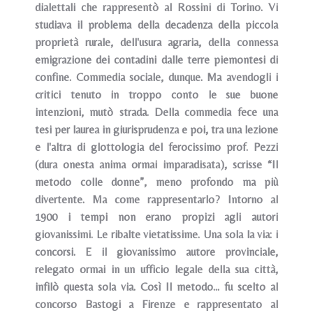
dialettali che rappresentò al Rossini di Torino. Vi
studiava il problema della decadenza della piccola
proprietà rurale, dell'usura agraria, della connessa
emigrazione dei contadini dalle terre piemontesi di
confine. Commedia sociale, dunque. Ma avendogli i
critici tenuto in troppo conto le sue buone
intenzioni, mutò strada. Della commedia fece una
tesi per laurea in giurisprudenza e poi, tra una lezione
e l'altra di glottologia del ferocissimo prof. Pezzi
(dura onesta anima ormai imparadisata), scrisse “Il
metodo colle donne”, meno profondo ma più
divertente. Ma come rappresentarlo? Intorno al
1900 i tempi non erano propizi agli autori
giovanissimi. Le ribalte vietatissime. Una sola la via: i
concorsi. E il giovanissimo autore provinciale,
relegato ormai in un ufficio legale della sua città,
infilò questa sola via. Così Il metodo... fu scelto al
concorso Bastogi a Firenze e rappresentato al