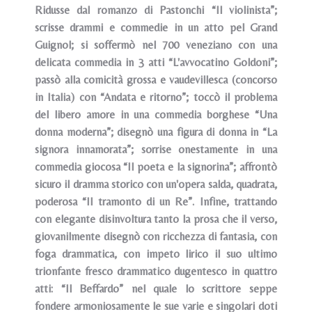
Ridusse dal romanzo di Pastonchi “Il violinista”;
scrisse drammi e commedie in un atto pel Grand
Guignol; si soffermò nel 700 veneziano con una
delicata commedia in 3 atti “L'avvocatino Goldoni”;
passò alla comicità grossa e vaudevillesca (concorso
in Italia) con “Andata e ritorno”; toccò il problema
del libero amore in una commedia borghese “Una
donna moderna”; disegnò una figura di donna in “La
signora innamorata”; sorrise onestamente in una
commedia giocosa “Il poeta e la signorina”; affrontò
sicuro il dramma storico con un'opera salda, quadrata,
poderosa “Il tramonto di un Re”. Infine, trattando
con elegante disinvoltura tanto la prosa che il verso,
giovanilmente disegnò con ricchezza di fantasia, con
foga drammatica, con impeto lirico il suo ultimo
trionfante fresco drammatico dugentesco in quattro
atti: “Il Beffardo” nel quale lo scrittore seppe
fondere armoniosamente le sue varie e singolari doti