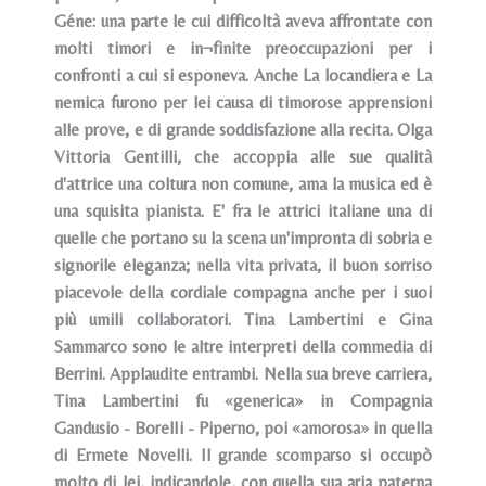
Géne: una parte le cui difficoltà aveva affrontate con
molti timori e in¬finite preoccupazioni per i
confronti a cui si esponeva. Anche La locandiera e La
nemica furono per lei causa di timorose apprensioni
alle prove, e di grande soddisfazione alla recita. Olga
Vittoria Gentilli, che accoppia alle sue qualità
d'attrice una coltura non comune, ama la musica ed è
una squisita pianista. E' fra le attrici italiane una di
quelle che portano su la scena un'impronta di sobria e
signorile eleganza; nella vita privata, il buon sorriso
piacevole della cordiale compagna anche per i suoi
più umili collaboratori. Tina Lambertini e Gina
Sammarco sono le altre interpreti della commedia di
Berrini. Applaudite entrambi. Nella sua breve carriera,
Tina Lambertini fu «generica» in Compagnia
Gandusio - BorelIi - Piperno, poi «amorosa» in quella
di Ermete Novelli. Il grande scomparso si occupò
molto di lei, indicandole, con quella sua aria paterna