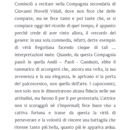
Cominciò a recitare nella Compagnia secondaria di
Giovanni Novelli Vidali, dove non fece che delle
comparse, ma ne fece tante e poi tante che, se si
compiace oggi del ricordo di quel tempo, è appunto
perchè crede di aver vinto allora, il «record» del
genere: in una sola commedia, infatti, dette esempio
di virtù fregoliana facendo cinque di tali ....
interpretazioni mute. Quando, da questa Compagnia
passò in quella Andò – Paoli - Gandusio, ebbe il
rammarico di accorgersi che, ancora una volta, la sua
avvenenza e la sua eleganza, le aprivano si la porta
del palcoscenico, non quella dell'arte. I capocomici,
non solo non le dimostrarono alcuna fiducia nelle sue
attitudini, ma furono lì per li per protestarla. L'attrice
non si scoraggiò né s'impermalì; fece buon viso a
cattiva fortuna e trasse da questa la virtù di
perseverare e la volontà di vincere una battaglia che
ritenne tanto più bella, quanto più le appariva ardua.