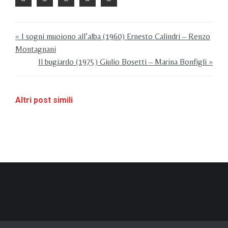
« I sogni muoiono all’alba (1960) Ernesto Calindri – Renzo
Montagnani
Il bugiardo (1975) Giulio Bosetti – Marina Bonfigli »
Altri post simili