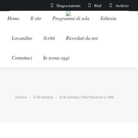
Ringraziamenti
Mail
Archivio
Home
Il sito
Programmi di sala
Editoria
Locandine
Scritti
Ricordati da noi
Contattaci
In scena oggi
Tu sei qui:
Home
Il dramma
Il dramma 1942 Numero 389…