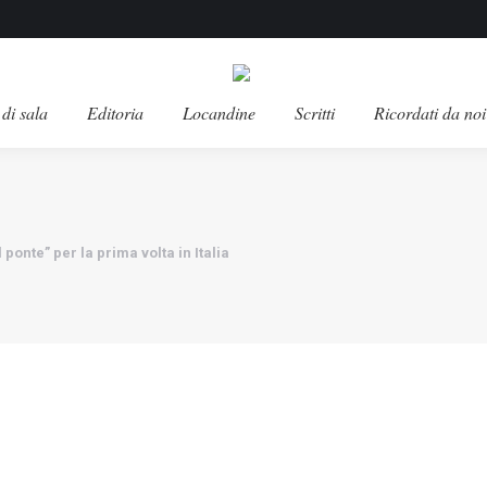
di sala
Editoria
Locandine
Scritti
Ricordati da noi
ponte” per la prima volta in Italia