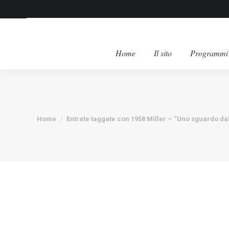
Home
Il sito
Programmi 
Tu sei qui:
Home
Entrate taggate con 1958 Miller – “Uno sguardo dal 