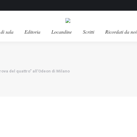
di sala
Editoria
Locandine
Scritti
Ricordati da noi
ova del quattro” all’Odeon di Milano