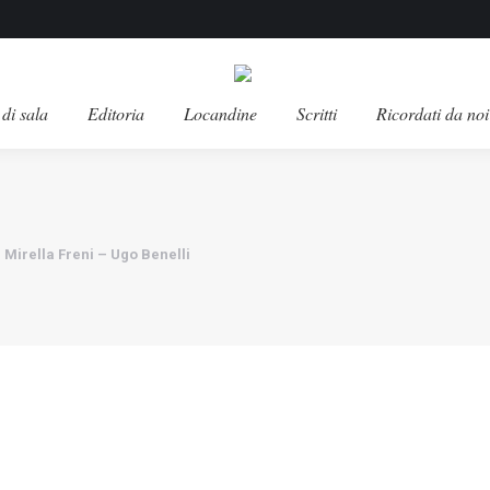
di sala
Editoria
Locandine
Scritti
Ricordati da noi
 Mirella Freni – Ugo Benelli