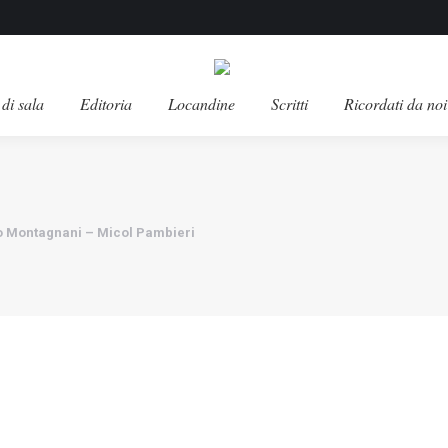
di sala
Editoria
Locandine
Scritti
Ricordati da noi
zo Montagnani – Micol Pambieri