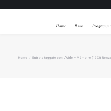
Home
Il sito
Programmi 
Tu sei qui:
Home
Entrate taggate con L’Aide – Mémoire (1993) Ren