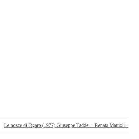
Le nozze di Figaro (1977) Giuseppe Taddei – Renata Mattioli »