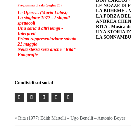
DON CARLOS - Mu
LE NOZZE DI FI
Programma di sala (pagine 28)
LA BOHEME - Mus
Le Opere... (Mario Labisi)
LA FORZA DEL D
La stagione 1977 -
I singoli
ANDREA CHENIER
spettacoli
RITA - Musica di
Una soria d'altri tempi -
UNA STORIA D'A
Interpreti
LA SONNAMBULA 
Prima rappresentazione sabato
21 maggio
Nella stessa sera anche "Rita"
Fotografie
Condividi sui social
« Rita (1977) Edith Martelli – Ugo Benelli – Antonio Boyer