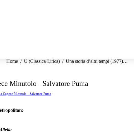
Tu sei qui:
Home
U (Classica-Lirica)
Una storia d’altri tempi (1977)…
pece Minutolo - Salvatore Puma
rma Capece Minutolo - Salvatore Puma
etropolitan:
ilella