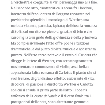
all'orchestra e congiunte ai vari personaggi sino alla fine.
Nel secondo atto, caratteristica la scena fra i bevitori,
interrotta dall'eco lontana dell'organo risonante nel
presbiterio; splendido il monologo di Werther, una
melodia vibrante, patetica, ispirata; deliziosa la romanza
di Sofia col suo ritorno pieno di grazia e di brio e che
rassomiglia a un grido della giovinezza e della primavera.
Ma complessivamente l'atto offre poche situazioni
drammatiche, e dal punto di vista musicale è abbastanza
povero. Nell'atto terzo notevole il canto di Carlotta che
rilegge le lettere di Werther, con accompagnamento
movimentato e commovente di violini; assai bella e
appassionata l'altra romanza di Carlotta: Il pianto che si
vuol frenare, di grandissimo effetto; esuberante di vita,
di colore, di passione il duetto tra Werther e Carlotta
con cui si chiude la prima parte dell'atto. Il poema
sinfonico della
Notte di Natale
e il duetto finale tra i
protagonisti dell'opera, sono altrettante gemme di