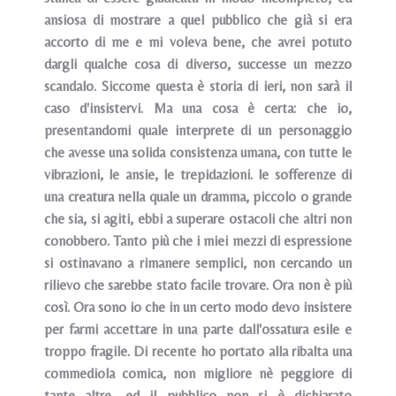
ansiosa di mostrare a quel pubblico che già si era
accorto di me e mi voleva bene, che avrei potuto
dargli qualche cosa di diverso, successe un mezzo
scandalo. Siccome questa è storia di ieri, non sarà il
caso d'insistervi. Ma una cosa è certa: che io,
presentandomi quale interprete di un personaggio
che avesse una solida consistenza umana, con tutte le
vibrazioni, le ansie, le trepidazioni. le sofferenze di
una creatura nella quale un dramma, piccolo o grande
che sia, si agiti, ebbi a superare ostacoli che altri non
conobbero. Tanto più che i miei mezzi di espressione
si ostinavano a rimanere semplici, non cercando un
rilievo che sarebbe stato facile trovare. Ora non è più
così. Ora sono io che in un certo modo devo insistere
per farmi accettare in una parte dall'ossatura esile e
troppo fragile. Di recente ho portato alla ribalta una
commediola comica, non migliore nè peggiore di
tante altre, ed il pubblico non si è dichiarato