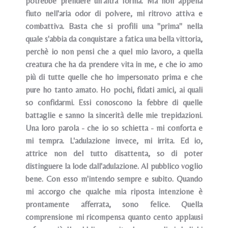
potrebbe prendere un'altra forma. Ma non appena
fiuto nell'aria odor di polvere, mi ritrovo attiva e
combattiva. Basta che si profili una "prima" nella
quale s'abbia da conquistare a fatica una bella vittoria,
perchè io non pensi che a quel mio lavoro, a quella
creatura che ha da prendere vita in me, e che io amo
più di tutte quelle che ho impersonato prima e che
pure ho tanto amato. Ho pochi, fidati amici, ai quali
so confidarmi. Essi conoscono la febbre di quelle
battaglie e sanno la sincerità delle mie trepidazioni.
Una loro parola - che io so schietta - mi conforta e
mi tempra. L'adulazione invece, mi irrita. Ed io,
attrice non del tutto disattenta, so di poter
distinguere la lode dall'adulazione. AI pubblico voglio
bene. Con esso m'intendo sempre e subito. Quando
mi accorgo che qualche mia riposta intenzione è
prontamente afferrata, sono felice. Quella
comprensione mi ricompensa quanto cento applausi