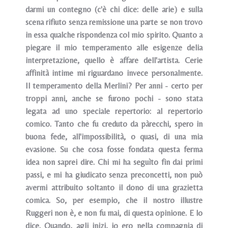
darmi un contegno (c'è chi dice: delle arie) e sulla
scena rifiuto senza remissione una parte se non trovo
in essa qualche rispondenza col mio spirito. Quanto a
piegare il mio temperamento alle esigenze delia
interpretazione, quello è affare dell'artista. Cerie
affinità intime mi riguardano invece personalmente.
Il temperamento della Merlini? Per anni - certo per
troppi anni, anche se furono pochi - sono stata
legata ad uno speciale repertorio: al repertorio
comico. Tanto che fu creduto da pàrecchi, spero in
buona fede, all'impossibilità, o quasi, di una mia
evasione. Su che cosa fosse fondata questa ferma
idea non saprei dire. Chi mi ha seguìto fin dai primi
passi, e mi ha giudicato senza preconcetti, non può
avermi attribuito soltanto il dono di una grazietta
comica. So, per esempio, che il nostro illustre
Ruggeri non è, e non fu mai, di questa opinione. E lo
dice. Quando, agli inizi, io ero nella compagnia di