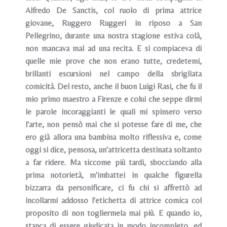
Alfredo De Sanctis, col ruolo di prima attrice
giovane, Ruggero Ruggeri in riposo a San
Pellegrino, durante una nostra stagione estiva colà,
non mancava mal ad una recita. E si compiaceva di
quelle mie prove che non erano tutte, credetemi,
brillanti escursioni nel campo della sbrigliata
comicità. Del resto, anche il buon Luigi Rasi, che fu il
mio primo maestro a Firenze e colui che seppe dirmi
le parole incoraggianti le quali mi spinsero verso
l'arte, non pensò mai che si potesse fare di me, che
ero già allora una bambina molto riflessiva e, come
oggi si dice, pensosa, un'attricetta destinata soltanto
a far ridere. Ma siccome più tardi, sbocciando alla
prima notorietà, m'imbattei in qualche figurella
bizzarra da personificare, ci fu chi si affrettò ad
incollarmi addosso l'etichetta di attrice comica col
proposito di non togliermela mai più. E quando io,
stanca di essere giudicata in modo incompleto, ed