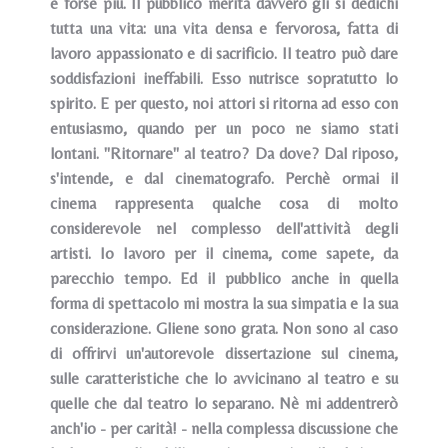
e forse più. Il pubblico merita davvero gli si dedichi
tutta una vita: una vita densa e fervorosa, fatta di
lavoro appassionato e di sacrificio. Il teatro può dare
soddisfazioni ineffabili. Esso nutrisce sopratutto lo
spirito. E per questo, noi attori si ritorna ad esso con
entusiasmo, quando per un poco ne siamo stati
lontani. "Ritornare" al teatro? Da dove? Dal riposo,
s'intende, e dal cinematografo. Perchè ormai il
cinema rappresenta qualche cosa di molto
considerevole nel complesso dell'attività degli
artisti. Io Iavoro per il cinema, come sapete, da
parecchio tempo. Ed il pubblico anche in quella
forma di spettacolo mi mostra la sua simpatia e Ia sua
considerazione. Gliene sono grata. Non sono al caso
di offrirvi un'autorevole dissertazione sul cinema,
sulle caratteristiche che lo avvicinano al teatro e su
quelle che dal teatro lo separano. Nè mi addentrerò
anch'io - per carità! - nella complessa discussione che