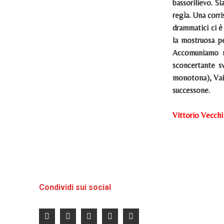
bassorilievo. S
regìa. Una corri
drammatici ci è
la mostruosa pe
Accomuniamo ne
sconcertante sv
monotona), Vaie
successone.
Vittorio Vecchi
Condividi sui social