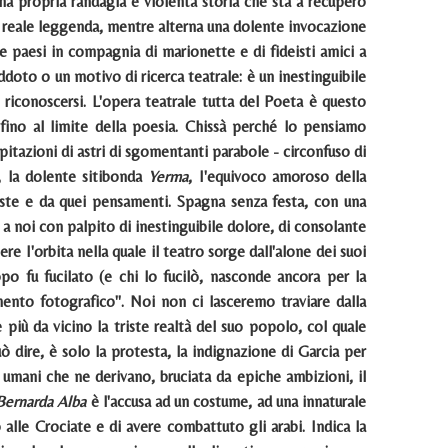
 una propria randagia e violenta storia che sta a recupero
na reale leggenda, mentre alterna una dolente invocazione
i e paesi in compagnia di marionette e di fideisti amici a
doto o un motivo di ricerca teatrale: è un inestinguibile
 riconoscersi. L'opera teatrale tutta del Poeta è questo
 fino al limite della poesia. Chissà perché lo pensiamo
pitazioni di astri di sgomentanti parabole - circonfuso di
, la dolente sitibonda
Yerma
, I'equivoco amoroso della
ste e da quei pensamenti. Spagna senza festa, con una
a noi con palpito di inestinguibile dolore, di consolante
e I'orbita nella quale il teatro sorge dall'alone dei suoi
po fu fucilato (e chi lo fucilò, nasconde ancora per la
ento fotografico". Noi non ci lasceremo traviare dalla
 più da vicino la triste realtà del suo popolo, col quale
ò dire, è solo la protesta, la indignazione di Garcia per
umani che ne derivano, bruciata da epiche ambizioni, il
 Bernarda Alba
è l'accusa ad un costume, ad una innaturale
alle Crociate e di avere combattuto gli arabi. Indica la