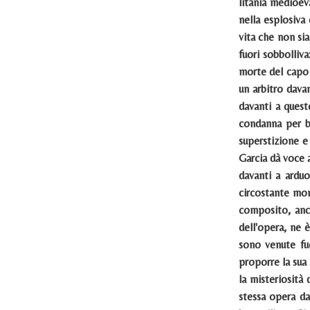
litania medioev
nella esplosiva
vita che non si
fuori sobbolliva
morte del capo d
un arbitro dava
davanti a quest
condanna per ba
superstizione e
Garcia dà voce 
davanti a arduo
circostante mon
composito, anc
dell'opera, ne 
sono venute fu
proporre la sua 
la misteriosità 
stessa opera da