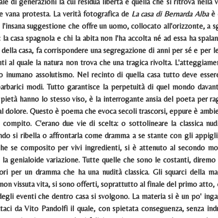
ale di generazioni la cui residua libertà è quella che si ritrova nell
 e vana protesta. La verità fotografica de
La casa di Bernarda Alba
è 
a l'insana suggestione che offre un uomo, collocato all'orizzonte, a 
: la casa spagnola e chi la abita non l'ha accolta né ad essa ha spala
ella casa, fa corrispondere una segregazione di anni per sé e per le 
nti al quale la natura non trova che una tragica rivolta. L'atteggiame
o inumano assolutismo. Nel recinto di quella casa tutto deve essere
rbarici modi. Tutto garantisce la perpetuità di quel mondo davanti 
 pietà hanno lo stesso viso, è la interrogante ansia del poeta per rag
al dolore. Questo è poema che evoca secoli trascorsi, eppure è ambie
 compito. C'erano due vie di scelta: o sottolineare la classica nudità
do si ribella o affrontarla come dramma a se stante con gli appigli,
he se composito per vivi ingredienti, si è attenuto al secondo mo
è la genialoide variazione. Tutte quelle che sono le costanti, diremo
ori per un dramma che ha una nudità classica. Gli squarci della 
non vissuta vita, si sono offerti, soprattutto al finale del primo atto,
degli eventi che dentro casa si svolgono. La materia si è un po' inga
taci da Vito Pandolfi il quale, con spietata conseguenza, senza indu