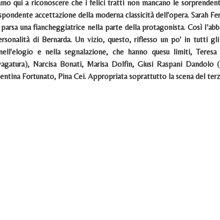
iamo qui a riconoscere che i felici tratti non mancano le sorprendent
spondente accettazione della moderna classicità dell'opera. Sarah Ferra
 parsa una fiancheggiatrice nella parte della protagonista. Così I'ab
rsonalità di Bernarda. Un vizio, questo, riflesso un po' in tutti gl
ll'elogio e nella segnalazione, che hanno quesu limiti, Teresa
agatura), Narcisa Bonati, Marisa Dolfin, Giusi Raspani Dandolo (c
ntina Fortunato, Pina Cei. Appropriata soprattutto la scena del ter