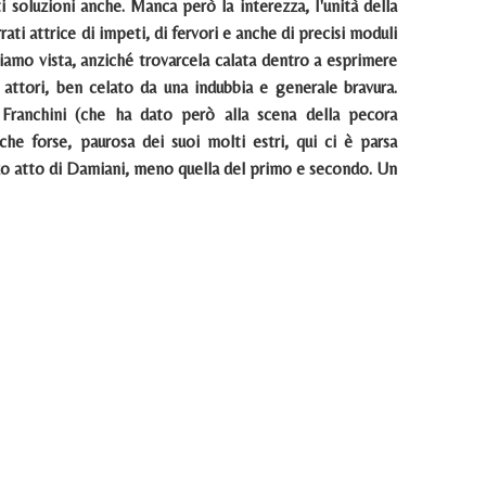
i soluzioni anche. Manca però la interezza, I'unità della
ti attrice di impeti, di fervori e anche di precisi moduli
biamo vista, anziché trovarcela calata dentro a esprimere
i attori, ben celato da una indubbia e generale bravura.
 Franchini (che ha dato però alla scena della pecora
he forse, paurosa dei suoi molti estri, qui ci è parsa
zo atto di Damiani, meno quella del primo e secondo. Un