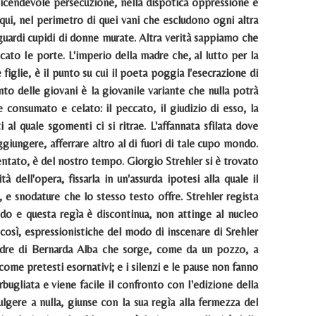
a vicendevole persecuzione, nella dispotica oppressione e
qui, nel perimetro di quei vani che escludono ogni altra
sguardi cupidi di donne murate. Altra verità sappiamo che
ncato Ie porte. L'imperio della madre che, al lutto per la
figlie, è il punto su cui il poeta poggia l'esecrazione di
nto delle giovani è la giovanile variante che nulla potrà
 consumato e celato: il peccato, il giudizio di esso, la
al quale sgomenti ci si ritrae. L'affannata sfilata dove
giungere, afferrare altro al di fuori di tale cupo mondo.
ntato, è del nostro tempo. Giorgio Strehler si è trovato
 dell'opera, fissarla in un'assurda ipotesi alla quale il
 e snodature che lo stesso testo offre. Strehler regista
do e questa regìa è discontinua, non attinge al nucleo
 così, espressionistiche del modo di inscenare di Srehler
madre di Bernarda Alba che sorge, come da un pozzo, a
 come pretesti esornativi; e i silenzi e le pause non fanno
rbugliata e viene facile il confronto con I'edizione della
lgere a nulla, giunse con la sua regìa alla fermezza del