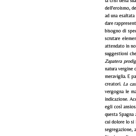
la crisi della s
dell'eroismo, d
ad una esaltata 
dare rappresent
bisogno di spec
scrutare elemen
attendato in not
suggestioni che
Zapatera prodig
natura vergine 
meraviglia. E pa
creatori.
La cas
vergogna le ma
indicazione. Ac
egli così ansio
questa Spagna a
cui dolore lo si
segregazione, a