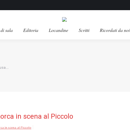
di sala
Editoria
Locandine
Scritti
Ricordati da noi
cusa…
Lorca in scena al Piccolo
rca in scena al Piccolo