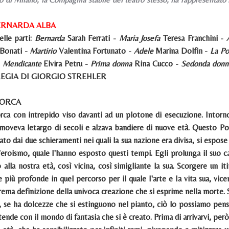
BERNARDA ALBA
elle parti:
Bernarda
Sarah Ferrati -
Maria Josefa
Teresa Franchini -
 Bonati -
Martirio
Valentina Fortunato -
Adele
Marina Dolfin -
La Po
-
Mendicante
Elvira Petru -
Prima donna
Rina Cucco -
Sedonda donn
. REGIA DI GIORGIO STREHLER
LORCA
rca con intrepido viso davanti ad un plotone di esecuzione. Intorn
oveva letargo di secoli e alzava bandiere di nuove età. Questo Poet
rato dai due schieramenti nei quali la sua nazione era divisa, si espos
l'eroismo, quale I'hanno esposto questi tempi. Egli prolunga il suo c
 alla nostra età, così vicina, così simigliante la sua. Scorgere un i
ce più profonde in quel percorso per il quale I'arte e Ia vita sua, v
rema definizione della univoca creazione che si esprime nella morte. 
ce, se ha dolcezze che si estinguono nel pianto, ciò lo possiamo pens
tende con il mondo di fantasia che si è creato. Prima di arrivarvi, per