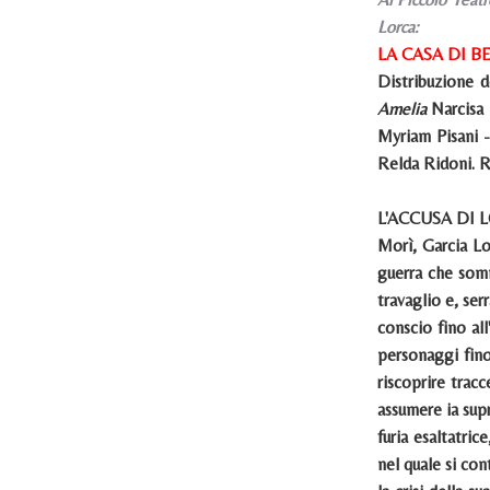
Lorca:
LA CASA DI 
Distribuzione d
Amelia
Narcisa
Myriam Pisani 
Relda Ridoni
L'ACCUSA DI 
Morì, Garcia Lo
guerra che somm
travaglio e, ser
conscio fino al
personaggi fino
riscoprire trac
assumere ia sup
furia esaltatri
nel quale si con