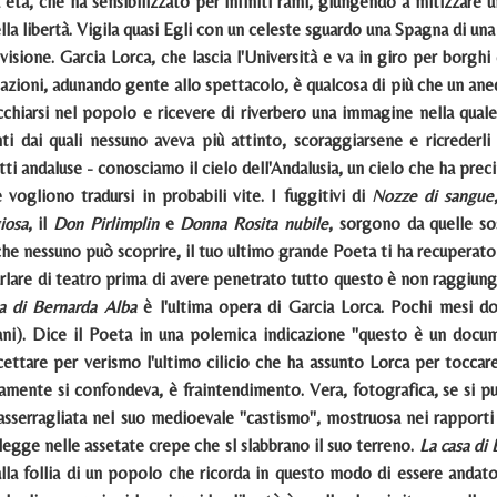
ua età, che ha sensibilizzato per infiniti rami, giungendo a mitizzare
ella libertà. Vigila quasi Egli con un celeste sguardo una Spagna di u
visione. Garcia Lorca, che lascia l'Università e va in giro per borgh
azioni, adunando gente allo spettacolo, è qualcosa di più che un aned
chiarsi nel popolo e ricevere di riverbero una immagine nella quale
ti dai quali nessuno aveva più attinto, scoraggiarsene e ricrederli
ti andaluse - conosciamo il cielo dell'Andalusia, un cielo che ha preci
 vogliono tradursi in probabili vite. I fuggitivi di
Nozze di sangue
iosa
, il
Don Pirlimplin
e
Donna Rosita nubile
, sorgono da quelle so
che nessuno può scoprire, il tuo ultimo grande Poeta ti ha recuperato 
rlare di teatro prima di avere penetrato tutto questo è non raggiunger
a di Bernarda Alba
è l'ultima opera di Garcia Lorca. Pochi mesi do
ni). Dice il Poeta in una polemica indicazione "questo è un docum
cettare per verismo l'ultimo cilicio che ha assunto Lorca per toccare
samente si confondeva, è fraintendimento. Vera, fotografica, se si pu
sserragliata nel suo medioevale "castismo", mostruosa nei rapporti 
 legge nelle assetate crepe che sl slabbrano il suo terreno.
La casa di
lla follia di un popolo che ricorda in questo modo di essere andato 