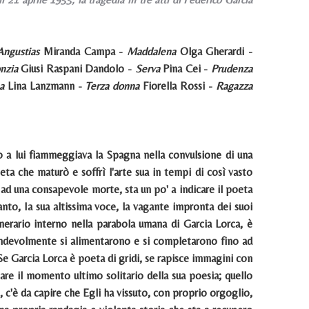
Angustias
Miranda Campa -
Maddalena
Olga Gherardi -
nzia
Giusi Raspani Dandolo -
Serva
Pina Cei -
Prudenza
a
Lina Lanzmann -
Terza donna
Fiorella Rossi -
Ragazza
o a lui fiammeggiava la Spagna nella convulsione di una
a che maturò e soffrì l'arte sua in tempi di così vasto
e ad una consapevole morte, sta un po' a indicare il poeta
anto, Ia sua altissima voce, la vagante impronta dei suoi
tinerario interno nella parabola umana di Garcia Lorca, è
icendevolmente si alimentarono e si completarono fino ad
Se Garcia Lorca è poeta di gridi, se rapisce immagini con
are il momento ultimo solitario della sua poesia; quello
ò, c'è da capire che Egli ha vissuto, con proprio orgoglio,