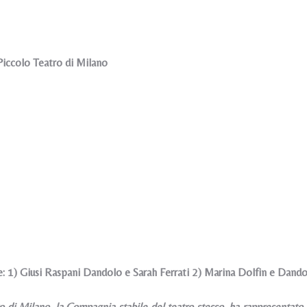
 Piccolo Teatro di Milano
e: 1) Giusi Raspani Dandolo e Sarah Ferrati 2) Marina Dolfin e Dando
o di Milano, la Compagnia stabile del teatro stesso, ha rappresentato il