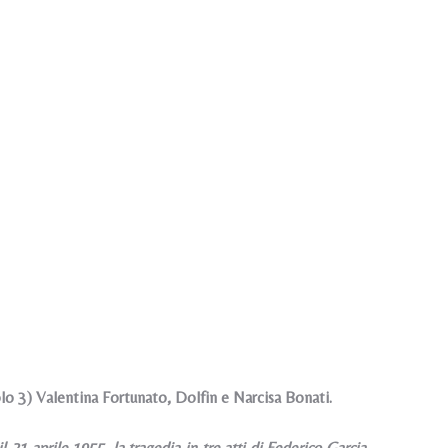
lo 3) Valentina Fortunato, Dolfin e Narcisa Bonati.
 21 aprile 1955, la tragedia in tre atti di Federico Garcia