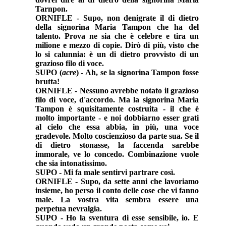
Tarnpon.
ORNIFLE - Supo, non denigrate il di dietro
della signorina Maria Tampon che ha del
talento. Prova ne sia che è celebre e tira un
milione e mezzo di copie. Dirò di più, visto che
lo si calunnia: è un di dietro provvisto di un
grazioso filo di voce.
SUPO (
acre
) - Ah, se la signorina Tampon fosse
brutta!
ORNIFLE - Nessuno avrebbe notato il grazioso
filo di voce, d'accordo. Ma la signorina Maria
Tampon è squisitamente costruita - il che è
molto importante - e noi dobbiarno esser grati
al cielo che essa abbia, in più, una voce
gradevole. Molto coscienzioso da parte sua. Se il
di dietro stonasse, la faccenda sarebbe
immorale, ve lo concedo. Combinazione vuole
che sia intonatissimo.
SUPO - Mi fa male sentirvi partrare così.
ORNIFLE - Supo, da sette anni che lavoriamo
insieme, ho perso il conto delle cose che vi fanno
male. La vostra vita sembra essere una
perpetua nevralgia.
SUPO - Ho la sventura di esse sensibile, io. E