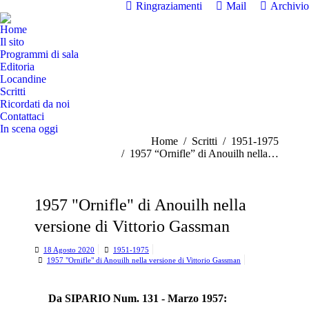
Ringraziamenti
Mail
Archivio
Home
Il sito
Programmi di sala
Editoria
Locandine
Scritti
Ricordati da noi
Contattaci
In scena oggi
Tu sei qui:
Home
Scritti
1951-1975
1957 “Ornifle” di Anouilh nella…
1957 "Ornifle" di Anouilh nella
versione di Vittorio Gassman
18 Agosto 2020
1951-1975
1957 "Ornifle" di Anouilh nella versione di Vittorio Gassman
Da SIPARIO Num. 131 - Marzo 1957: