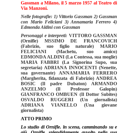
Gassman a Milano, il 5 marzo 1957 al Teatro di
Via Manzoni.
Nelle fotografie: 1) Vittorio Gassman 2) Gassman
con Mario Feliciani 3) Annamaria Ferrero 4)
Edmonda Aldini con Gassman
Personaggi e interpreti:
VITTORO GASSMAN
(Ornifle) MSSIMO DE FRANCOVICH
(Fabrizio, suo figlio naturale) MARIO
FELICIANI (Machetu, suo amico)
EDMONDA ALDINI (La Contessa, sua moglie)
MARIA FABBRI (La Signorina Supo, sua
segretaria) ADRIANA INNOCENTI (Nenette,
sua governante) ANNAMARIA FERRERO
(Margherita, fidanzata di Fabrizio) ANDREA
BOSIC (Il padre Dubaton) ARMANDO
ANZELMO (Il Professor Galopin)
GIANFRANCO OMBUEN (Il Dottor Subites)
OSVALDO RUGGERI (Un giornalista)
ADRIANA VIANELLO (Una giovane
giornalista)
ATTO PRIMO
Lo studio di Ornifle. ln scena, camminando su e
giù, Ornifle, splendidamente avvolto nella sua