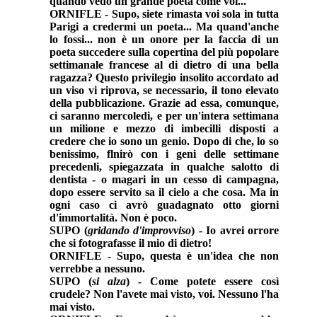
quando vedo un grande poeta come voi...
ORNIFLE - Supo, siete rimasta voi sola in tutta
Parigi a credermi un poeta... Ma quand'anche
lo fossi... non è un onore per la faccia di un
poeta succedere sulla copertina del più popolare
settimanale francese al di dietro di una bella
ragazza? Questo privilegio insolito accordato ad
un viso vi riprova, se necessario, il tono elevato
della pubblicazione. Grazie ad essa, comunque,
ci saranno mercoledi, e per un'intera settimana
un milione e mezzo di imbecilli disposti a
credere che io sono un genio. Dopo di che, lo so
benissimo, flnirò con i geni delle settimane
precedenli, spiegazzata in qualche salotto di
dentista - o magari in un cesso di campagna,
dopo essere servito sa il cielo a che cosa. Ma in
ogni caso ci avrò guadagnato otto giorni
d'immortalità. Non è poco.
SUPO (
gridando d'improvviso
) - Io avrei orrore
che si fotografasse il mio di dietro!
ORNIFLE - Supo, questa è un'idea che non
verrebbe a nessuno.
SUPO (
si alza
) - Come potete essere così
crudele? Non l'avete mai visto, voi. Nessuno l'ha
mai visto.