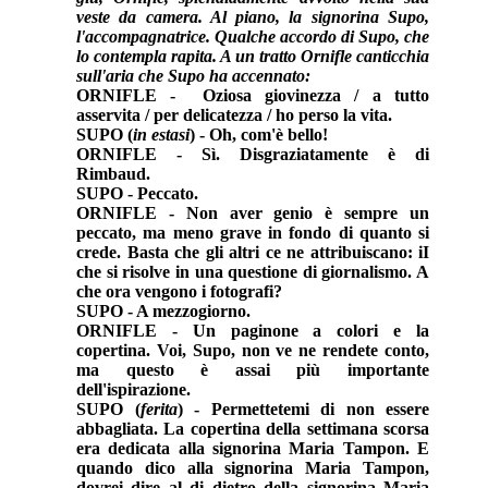
veste da camera. Al piano, la signorina Supo,
l'accompagnatrice. Qualche accordo di Supo, che
lo contempla rapita. A un tratto Ornifle canticchia
sull'aria che Supo ha accennato:
ORNIFLE -
Oziosa giovinezza / a tutto
asservita / per delicatezza / ho perso la vita.
SUPO (
in estasi
) - Oh, com'è bello!
ORNIFLE - Sì. Disgraziatamente è di
Rimbaud.
SUPO - Peccato.
ORNIFLE - Non aver genio è sempre un
peccato, ma meno grave in fondo di quanto si
crede. Basta che gli altri ce ne attribuiscano: iI
che si risolve in una questione di giornalismo. A
che ora vengono i fotografi?
SUPO - A mezzogiorno.
ORNIFLE - Un paginone a colori e la
copertina. Voi, Supo, non ve ne rendete conto,
ma questo è assai più importante
dell'ispirazione.
SUPO (
ferita
) - Permettetemi di non essere
abbagliata. La copertina della settimana scorsa
era dedicata alla signorina Maria Tampon. E
quando dico alla signorina Maria Tampon,
dovrei dire al di dietro della signorina Maria