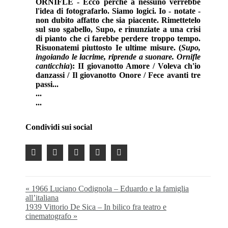
ORNIFLE - Ecco perchè a nessuno verrebbe
l'idea di fotografarlo. Siamo logici. Io - notate -
non dubito affatto che sia piacente. Rimettetelo
sul suo sgabello, Supo, e rinunziate a una crisi
di pianto che ci farebbe perdere troppo tempo.
Risuonatemi piuttosto Ie ultime misure. (
Supo,
ingoiando le lacrime, riprende a suonare. Ornifle
canticchia
): II giovanotto Amore / Voleva ch'io
danzassi / Il giovanotto Onore / Fece avanti tre
passi...
...
...
Condividi sui social
« 1966 Luciano Codignola – Eduardo e la famiglia
all’italiana
1939 Vittorio De Sica – In bilico fra teatro e
cinematografo »