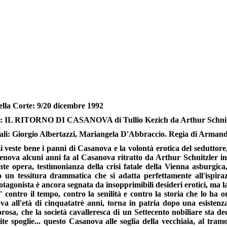
lla Corte: 9/20 dicembre 1992
: IL RITORNO DI CASANOVA di Tullio Kezich da Arthur Schnit
pali: Giorgio Albertazzi, Mariangela D'Abbraccio. Regia di Arman
i veste bene i panni di Casanova e la volontà erotica del sedutto
Genova alcuni anni fa al Casanova ritratto da Arthur Schnitzler in
nte opera, testimonianza della crisi fatale della Vienna asburgica, 
 un tessitura drammatica che si adatta perfettamente all'ispirazi
tagonista è ancora segnata da insopprimibili desideri erotici, ma la
" contro il tempo, contro la senilità e contro la storia che lo ha o
a all'età di cinquatatrè anni, torna in patria dopo una esisten
orosa, che la società cavalleresca di un Settecento nobiliare sta 
te spoglie... questo Casanova alle soglia della vecchiaia, al tra