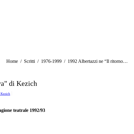
Tu sei qui:
Home
Scritti
1976-1999
1992 Albertazzi ne “Il ritorno…
va" di Kezich
i Kezich
one teatrale 1992/93