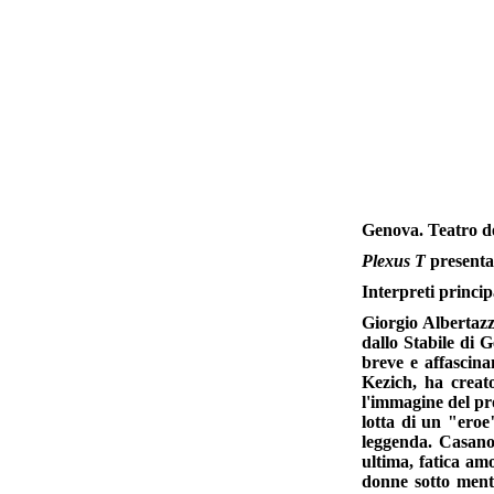
Genova. Teatro de
Plexus T
presenta
Interpreti princi
Giorgio Albertazz
dallo Stabile di 
breve e affascina
Kezich, ha creato
l'immagine del pro
lotta di un "eroe
leggenda. Casanov
ultima, fatica am
donne sotto menti