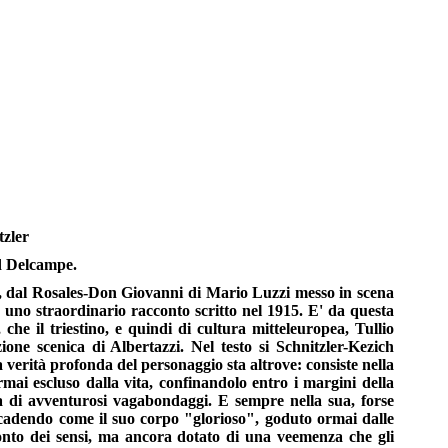
zler
d Delcampe.
re, dal Rosales-Don Giovanni di Mario Luzzi messo in scena
 uno straordinario racconto scritto nel 1915. E' da questa
che il triestino, e quindi di cultura mitteleuropea, Tullio
one scenica di Albertazzi. Nel testo si Schnitzler-Kezich
 verità profonda del personaggio sta altrove: consiste nella
rmai escluso dalla vita, confinandolo entro i margini della
za di avventurosi vagabondaggi. E sempre nella sua, forse
decadendo come il suo corpo "glorioso", goduto ormai dalle
monto dei sensi, ma ancora dotato di una veemenza che gli