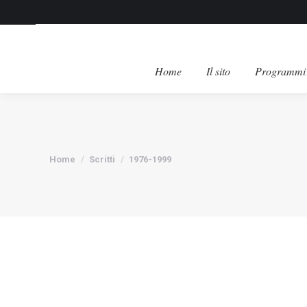
Home
Il sito
Programmi 
Tu sei qui:
Home
Scritti
1976-1999