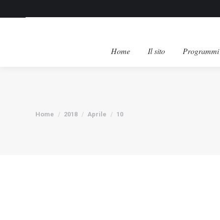
Home
Il sito
Programmi 
Tu sei qui:
Home
2018
Aprile
10