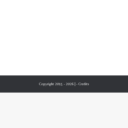
1959 “Requiem per una monaca” di
Faulkner – Camus
1951-1975
Di
Giordano Fenocchio
24 Maggio 2020
Da SIPARIO Num. 153 Gennaio 1959: “Requiem per
una monaca” nelle tre edizioni: Italiana, francese e
tedesca.Autore: Redazione
Copyright 2015 - 2026 | -
Credits