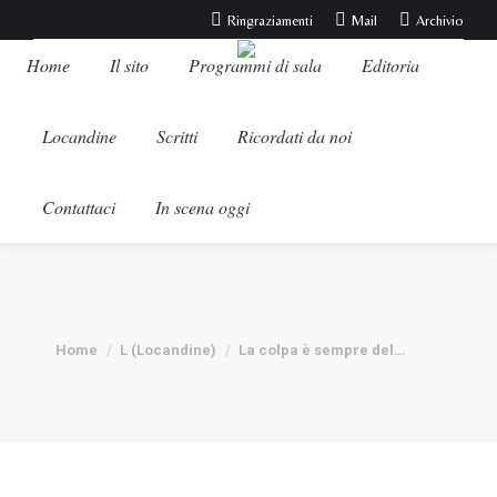
Ringraziamenti
Mail
Archivio
Home
Il sito
Programmi di sala
Editoria
Locandine
Scritti
Ricordati da noi
Contattaci
In scena oggi
Tu sei qui:
Home
L (Locandine)
La colpa è sempre del…