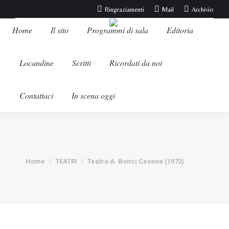
Ringraziamenti
Mail
Archivio
Home
Il sito
Programmi di sala
Editoria
Locandine
Scritti
Ricordati da noi
Contattaci
In scena oggi
Tu sei qui:
Home
TEATRI
Teatro A. Bonci Cesena (1972)