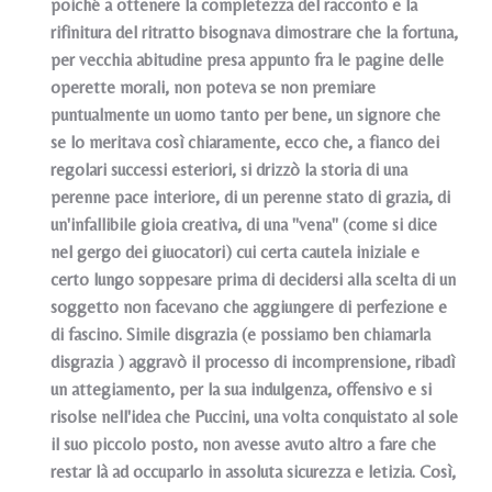
poiché a ottenere la completezza del racconto e la
rifinitura del ritratto bisognava dimostrare che la fortuna,
per vecchia abitudine presa appunto fra le pagine delle
operette morali, non poteva se non premiare
puntualmente un uomo tanto per bene, un signore che
se lo meritava così chiaramente, ecco che, a fianco dei
regolari successi esteriori, si drizzò la storia di una
perenne pace interiore, di un perenne stato di grazia, di
un'infallibile gioia creativa, di una "vena" (come si dice
nel gergo dei giuocatori) cui certa cautela iniziale e
certo lungo soppesare prima di decidersi alla scelta di un
soggetto non facevano che aggiungere di perfezione e
di fascino. Simile disgrazia (e possiamo ben chiamarla
disgrazia ) aggravò il processo di incomprensione, ribadì
un attegiamento, per la sua indulgenza, offensivo e si
risolse nell'idea che Puccini, una volta conquistato al sole
il suo piccolo posto, non avesse avuto altro a fare che
restar là ad occuparlo in assoluta sicurezza e letizia. Così,