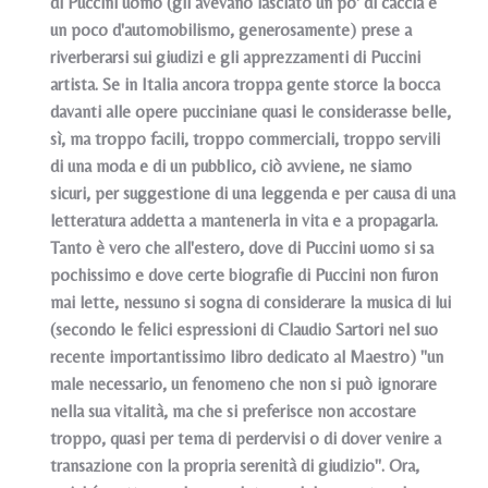
di Puccini uomo (gli avevano lasciato un po' di caccia e
un poco d'automobilismo, generosamente) prese a
riverberarsi sui giudizi e gli apprezzamenti di Puccini
artista. Se in Italia ancora troppa gente storce la bocca
davanti alle opere pucciniane quasi le considerasse belle,
sì, ma troppo facili, troppo commerciali, troppo servili
di una moda e di un pubblico, ciò avviene, ne siamo
sicuri, per suggestione di una leggenda e per causa di una
letteratura addetta a mantenerla in vita e a propagarla.
Tanto è vero che all'estero, dove di Puccini uomo si sa
pochissimo e dove certe biografie di Puccini non furon
mai lette, nessuno si sogna di considerare la musica di lui
(secondo le felici espressioni di Claudio Sartori nel suo
recente importantissimo libro dedicato al Maestro) "un
male necessario, un fenomeno che non si può ignorare
nella sua vitalità, ma che si preferisce non accostare
troppo, quasi per tema di perdervisi o di dover venire a
transazione con la propria serenità di giudizio". Ora,