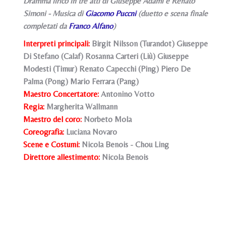
Dramma lirico in tre atti di Giuseppe Adami e Renato
Simoni - Musica di
Giacomo Puccni
(duetto e scena finale
completati da
Franco Alfano
)
Interpreti principali:
Birgit Nilsson (Turandot) Giuseppe
Di Stefano (Calaf) Rosanna Carteri (Liù) Giuseppe
Modesti (Timur) Renato Capecchi (Ping) Piero De
Palma (Pong) Mario Ferrara (Pang)
Maestro Concertatore:
Antonino Votto
Regia:
Margherita Wallmann
Maestro del coro:
Norbeto Mola
Coreografia:
Luciana Novaro
Scene e
Costumi:
Nicola Benois - Chou Ling
Direttore allestimento:
Nicola Benois