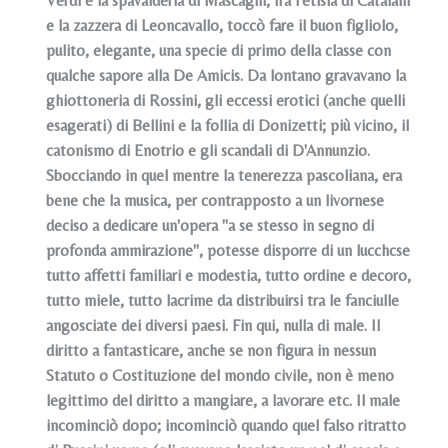
Verdi e la spavalderia di Mascagni, fra l'etisia di Catalani
e la zazzera di Leoncavallo, toccò fare il buon figliolo,
pulito, elegante, una specie di primo della classe con
qualche sapore alla De Amicis. Da lontano gravavano la
ghiottoneria di Rossini, gli eccessi erotici (anche quelli
esagerati) di Bellini e la follia di Donizetti; più vicino, il
catonismo di Enotrio e gli scandali di D'Annunzio.
Sbocciando in quel mentre la tenerezza pascoliana, era
bene che la musica, per contrapposto a un livornese
deciso a dedicare un'opera "a se stesso in segno di
profonda ammirazione", potesse disporre di un lucchcse
tutto affetti familiari e modestia, tutto ordine e decoro,
tutto miele, tutto lacrime da distribuirsi tra le fanciulle
angosciate dei diversi paesi. Fin qui, nulla di male. Il
diritto a fantasticare, anche se non figura in nessun
Statuto o Costituzione del mondo civile, non è meno
legittimo del diritto a mangiare, a lavorare etc. Il male
incominciò dopo; incominciò quando quel falso ritratto